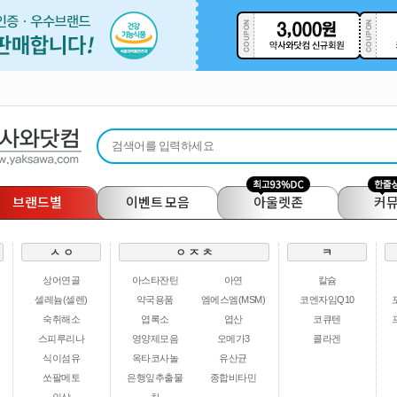
브랜드별
이벤트 모음
아울렛존
커
ㅅ ㅇ
ㅇ ㅈ ㅊ
ㅋ
상어연골
아스타잔틴
아연
칼슘
셀레늄(셀렌)
약국용품
엠에스엠(MSM)
코엔자임Q10
숙취해소
엽록소
엽산
코큐텐
스피루리나
영양제모음
오메가3
콜라겐
식이섬유
옥타코사놀
유산균
쏘팔메토
은행잎추출물
종합비타민