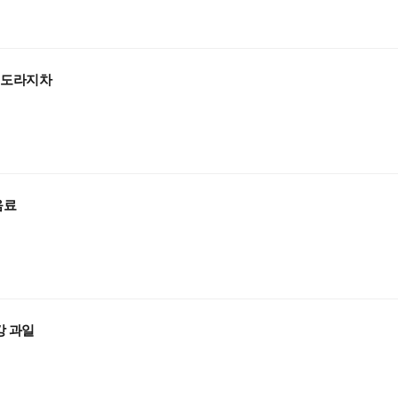
 도라지차
음료
강 과일