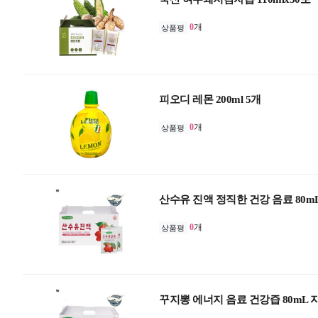
0
개
상품평
피오디 레몬 200ml 5개
0
개
상품평
산수유 진액 정직한 건강 음료 80m
0
개
상품평
꾸지뽕 에너지 음료 건강즙 80mL