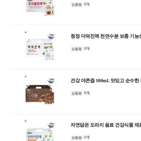
0
개
상품평
청정 더덕진액 천연수분 보충 기능
0
개
상품평
건강 야콘즙 100mL 맛있고 순수한
0
개
상품평
자연담은 도라지 음료 건강식품 재
0
개
상품평