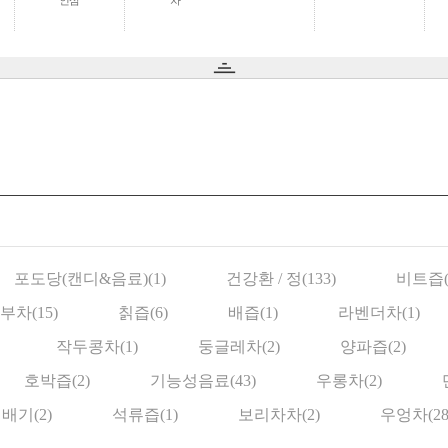
인삼
차
포도당(캔디&음료)(1)
건강환 / 정(133)
비트즙(
부차(15)
칡즙(6)
배즙(1)
라벤더차(1)
작두콩차(1)
둥글레차(2)
양파즙(2)
호박즙(2)
기능성음료(43)
우롱차(2)
배기(2)
석류즙(1)
보리차차(2)
우엉차(28