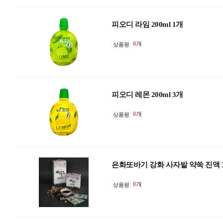
피오디 라임 200ml 1개
0
개
상품평
피오디 레몬 200ml 3개
0
개
상품평
은화또바기 강화 사자발 약쑥 진액 
0
개
상품평