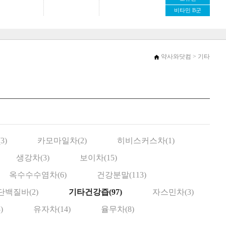
비타민 B군
약사와닷컴
> 기타
3)
카모마일차(2)
히비스커스차(1)
생강차(3)
보이차(15)
옥수수수염차(6)
건강분말(113)
단백질바(2)
기타건강즙(97)
자스민차(3)
)
유자차(14)
율무차(8)