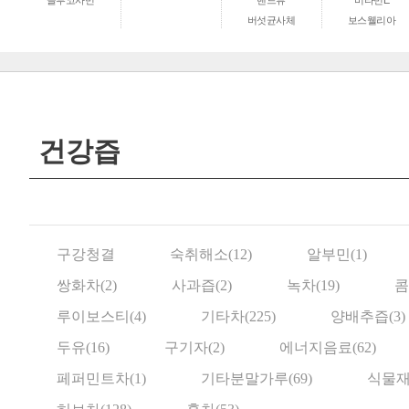
글루코사민
밴드류
비타민E
버섯균사체
보스웰리아
건강즙
구강청결
숙취해소(12)
알부민(1)
쌍화차(2)
사과즙(2)
녹차(19)
콤
루이보스티(4)
기타차(225)
양배추즙(3)
두유(16)
구기자(2)
에너지음료(62)
페퍼민트차(1)
기타분말가루(69)
식물재