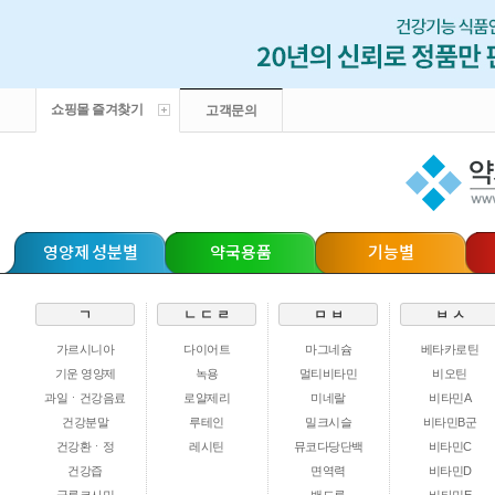
쇼핑몰 즐겨찾기
고객문의
영양제 성분별
약국용품
기능별
ㄱ
ㄴ ㄷ ㄹ
ㅁ ㅂ
ㅂ ㅅ
가르시니아
다이어트
마그네슘
베타카로틴
기운 영양제
녹용
멀티비타민
비오틴
과일ㆍ건강음료
로얄제리
미네랄
비타민A
건강분말
루테인
밀크시슬
비타민B군
건강환ㆍ정
레시틴
뮤코다당단백
비타민C
건강즙
면역력
비타민D