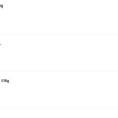
개
L
50g