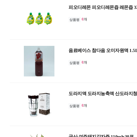
피오디레몬 피오디레몬즙 레몬즙 3
0
개
상품평
음료베이스 참다음 오미자원액 1.5
0
개
상품평
도라지액 도라지농축액 산도라지청 1
0
개
상품평
국산 여주돼지감자즙 110mlx30포