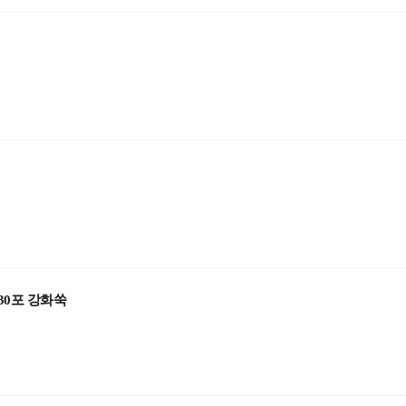
30포 강화쑥