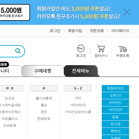
로그인
회원가입
주문조회
마이페이지
로그인
장바구니
주문조회
뮤니티
구매대행
전체메뉴
ㅌ ㅍ
ㅎ
A ~ Z
종합비타민
오메가3
포도당
헬스보충제
기타
비타민C
포스파티딜세린
홍삼
기타비타민
비타민D
프로바이오틱스
효모
기타건강보조식품
칼슘
프로폴리스
한방재료
유산균
피로회복
루테인
코큐텐