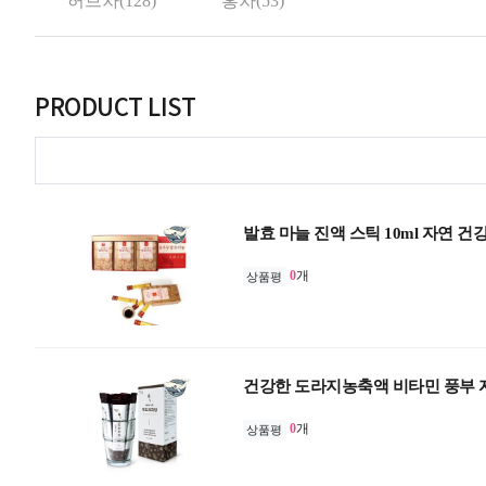
허브차(128)
홍차(53)
PRODUCT LIST
발효 마늘 진액 스틱 10ml 자연 건
0
개
상품평
건강한 도라지농축액 비타민 풍부
0
개
상품평