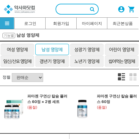
account_circle
shopping_cart
로그인
회원가입
마이페이지
최근본상품
남성 영양제
기능별
정렬
파마젠 구연산 칼슘 플러
파마젠 구연산 칼슘 플러
스 60정 × 2병 세트
스 60정
(품절)
(품절)