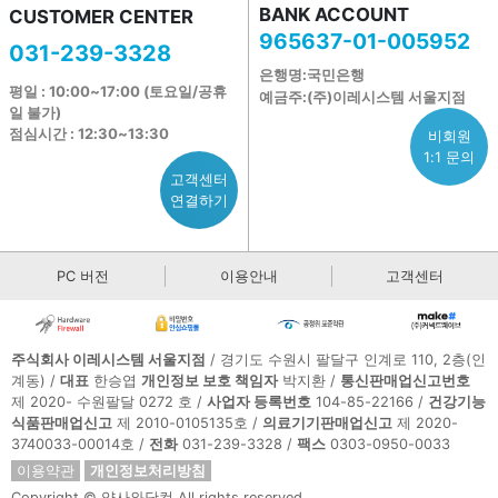
BANK ACCOUNT
CUSTOMER CENTER
965637-01-005952
031-239-3328
은행명:국민은행
평일 : 10:00~17:00 (토요일/공휴
예금주:(주)이레시스템 서울지점
일 불가)
점심시간 : 12:30~13:30
비회원
1:1 문의
고객센터
연결하기
PC 버전
이용안내
고객센터
주식회사 이레시스템 서울지점
/ 경기도 수원시 팔달구 인계로 110, 2층(인
계동) /
대표
한승엽
개인정보 보호 책임자
박지환 /
통신판매업신고번호
제 2020- 수원팔달 0272 호 /
사업자 등록번호
104-85-22166 /
건강기능
식품판매업신고
제 2010-0105135호 /
의료기기판매업신고
제 2020-
3740033-00014호 /
전화
031-239-3328 /
팩스
0303-0950-0033
이용약관
개인정보처리방침
Copyright © 약사와닷컴 All rights reserved.