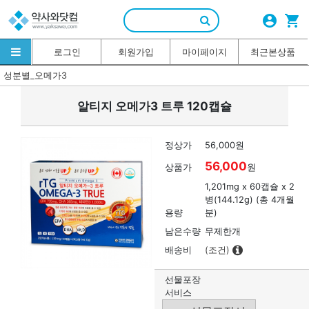
account_circle
shopping_cart
로그인
회원가입
마이페이지
최근본상품
성분별_오메가3
알티지 오메가3 트루 120캡슐
정상가
56,000원
56,000
상품가
원
1,201mg x 60캡슐 x 2
병(144.12g) (총 4개월
용량
분)
남은수량
무제한개
배송비
(조건)
선물포장
서비스